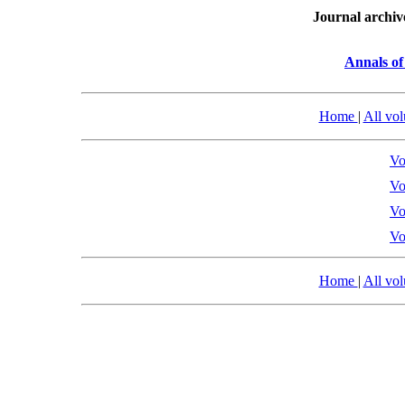
Journal archiv
Annals of
Home
|
All vo
Vo
Vo
Vo
Vo
Home
|
All vo